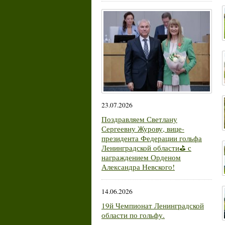
23.07.2026
Поздравляем Светлану
Сергеевну Журову, вице-
президента Федерации гольфа
Ленинградской области⛳ с
награждением Орденом
Александра Невского!
14.06.2026
19й Чемпионат Ленинградской
области по гольфу.