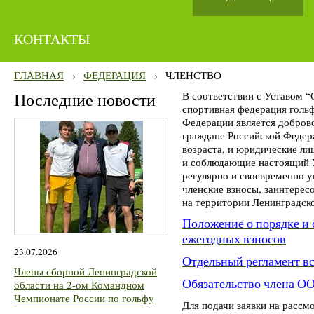
КОНТАКТЫ
ГЛАВНАЯ
›
ФЕДЕРАЦИЯ
›
ЧЛЕНСТВО
Последние новости
В соответствии с Уставом 
спортивная федерация гольф
Федерации является добров
граждане Российской Федер
возраста, и юридические л
и соблюдающие настоящий У
регулярно и своевременно 
членские взносы, заинтере
на территории Ленинградск
Положение о порядке и 
ежегодных взносов
23.07.2026
Отдельный регламент 
Члены сборной Ленинградской
Обязательство члена 
области на 2-ом Командном
Чемпионате России по гольфу
Для подачи заявки на рассм