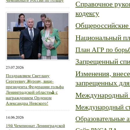
Чемпионате России по гольфу
Справочное руко
кодексу
Общероссийские 
Национальный пл
План АГР по борьб
Запрещенный спи
23.07.2026
Изменения, внесе
Поздравляем Светлану
зап
рещенных для 
Сергеевну Журову, вице-
президента Федерации гольфа
Ленинградской области⛳ с
Международный с
награждением Орденом
Александра Невского!
Международный ст
Образовательные 
14.06.2026
19й Чемпионат Ленинградской