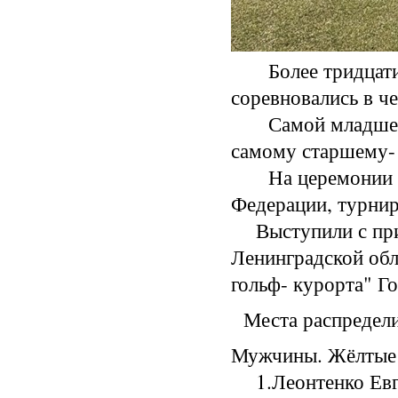
Более тридцати г
соревновались в ч
Самой младшей го
самому старшему- 
На церемонии по
Федерации, турни
Выступили с прив
Ленинградской обл
гольф- курорта" Г
Места распредели
Мужчины. Жёлтые Т
1.Леонтенко Евге