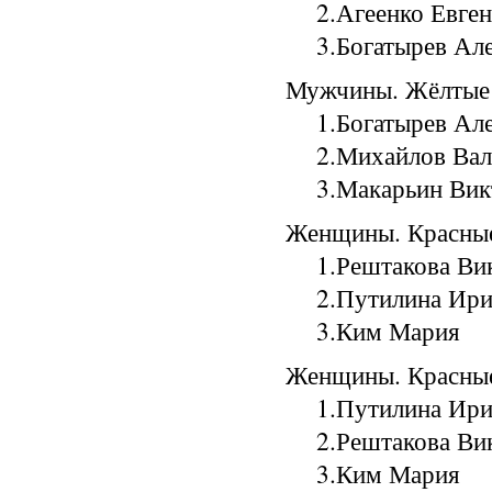
2.Агеенко Евге
3.Богатырев Але
Мужчины. Жёлтые т
1.Богатырев Ал
2.Михайлов Вале
3.Макарьин В
Женщины. Красные 
1.Рештакова Вик
2.Путилина 
3.Ким Ма
Женщины. Красные
1.Путилина И
2.Рештакова Вик
3.Ким Ма