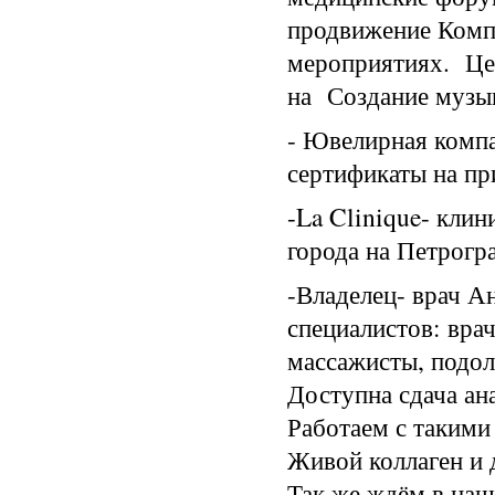
продвижение Комп
мероприятиях. Це
на Создание музык
- Ювелирная компа
сертификаты на п
-La Clinique- кли
города на Петрогра
-Владелец- врач А
специалистов: вра
массажисты, подоло
Доступна сдача ан
Работаем с такими
Живой коллаген и 
Так же ждём в наш