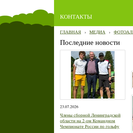
КОНТАКТЫ
ГЛАВНАЯ
›
МЕДИА
›
ФОТОАЛ
Последние новости
23.07.2026
Члены сборной Ленинградской
области на 2-ом Командном
Чемпионате России по гольфу