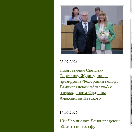
23.07.2026
Поздравляем Светлану
Сергеевну Журову, вице-
президента Федерации гольфа
Ленинградской области⛳ с
награждением Орденом
Александра Невского!
14.06.2026
19й Чемпионат Ленинградской
области по гольфу.